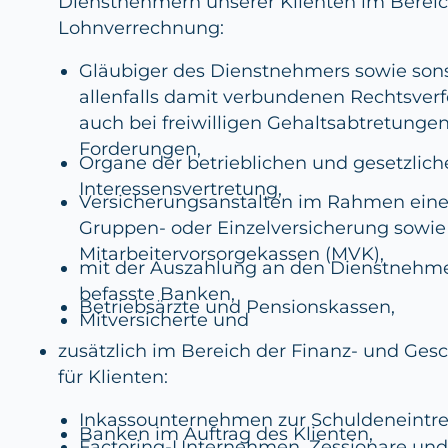
Dienstnehmern unserer Klienten im Bereic
Lohnverrechnung:
Gläubiger des Dienstnehmers sowie sons
allenfalls damit verbundenen Rechtsverf
auch bei freiwilligen Gehaltsabtretungen 
Forderungen,
Organe der betrieblichen und gesetzlic
Interessensvertretung,
Versicherungsanstalten im Rahmen ein
Gruppen- oder Einzelversicherung sowie
Mitarbeitervorsorgekassen (MVK),
mit der Auszahlung an den Dienstnehmer
befasste Banken,
Betriebsärzte und Pensionskassen,
Mitversicherte und
zusätzlich im Bereich der Finanz- und Ges
für Klienten:
Inkassounternehmen zur Schuldeneintre
Banken im Auftrag des Klienten,
Factoring-Unternehmen, Zessionare und