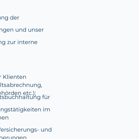
ung der
ungen und unser
ng zur interne
 Klienten
altsabrechnung,
hörden etc.);
tsbuchhaltung für
ngstätigkeiten im
hen
Versicherungs- und
cherungen,