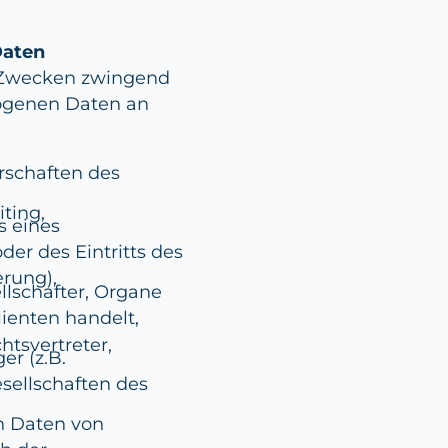
Daten
n Zwecken zwingend
zogenen Daten an
rschaften des
ting,
s eines
der des Eintritts des
erung),
llschafter, Organe
lienten handelt,
htsvertreter,
r (z.B.
sellschaften des
n Daten von