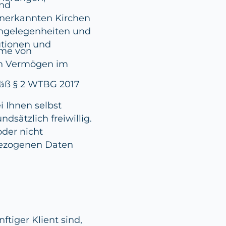
und
anerkannten Kirchen
angelegenheiten und
tutionen und
hme von
on Vermögen im
mäß § 2 WTBG 2017
 Ihnen selbst
ndsätzlich freiwillig.
oder nicht
nbezogenen Daten
ftiger Klient sind,