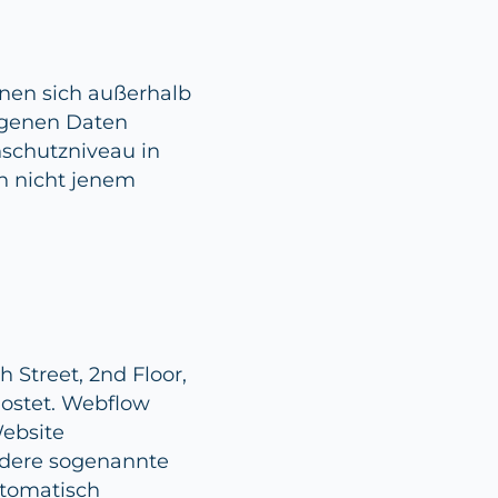
en sich außerhalb
ogenen Daten
nschutzniveau in
n nicht jenem
h Street, 2nd Floor,
hostet. Webflow
Website
ndere sogenannte
automatisch