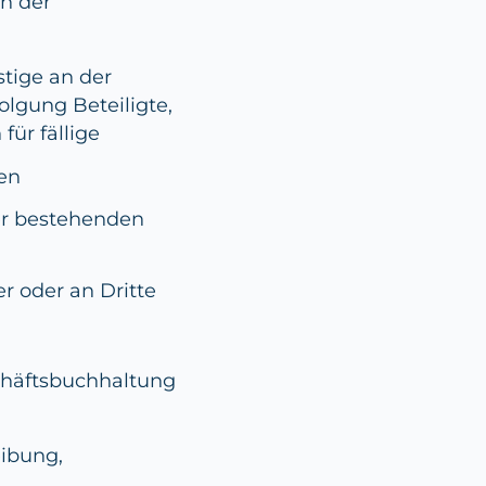
h der
tige an der
olgung Beteiligte,
für fällige
hen
er bestehenden
 oder an Dritte
chäftsbuchhaltung
ibung,